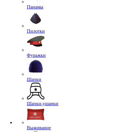
Панамы
Пилотки
Фуражки
Шапки
Шапки-ушанки
Выживание