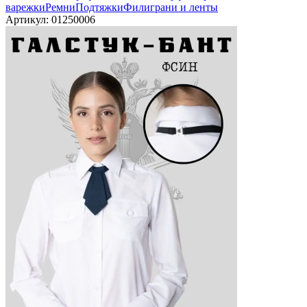
Горки
Платья, Юбки
Плащи,
Дождевики
Рубашки
Тельняшки
Футболки
—
Галстуки и косынки
Аксельбанты
Арафатки
Кашне и шарфы
Перчатки и
варежки
Ремни
Подтяжки
Филиграни и ленты
Артикул:
01250006