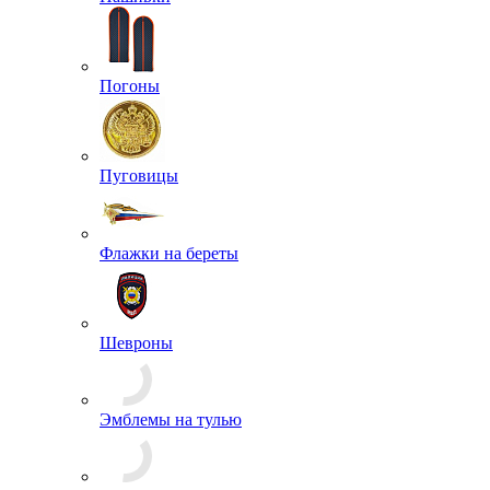
Лычки и пластины
Нашивки
Погоны
Пуговицы
Флажки на береты
Шевроны