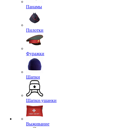
Панамы
Пилотки
Фуражки
Шапки
Шапки-ушанки
Выживание