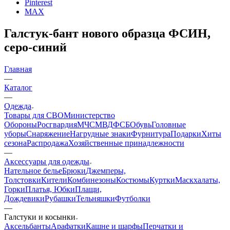
connect@24poligon.ru
Вконтакте
Telegram
YouTube
Pinterest
MAX
Галстук-бант нового образца ФСИН,
серо-синий
Главная
—
Каталог
—
Одежда
Товары для СВО
Министерство
Обороны
Росгвардия
МЧС
МВД
ФСБ
Обувь
Головные
уборы
Снаряжение
Нагрудные знаки
Фурнитура
Подарки
Хиты
сезона
Распродажа
Хозяйственные принадлежности
—
Аксессуары для одежды
Нательное белье
Брюки
Джемперы,
Толстовки
Кители
Комбинезоны
Костюмы
Куртки
Маскхалаты,