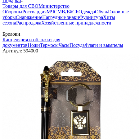
Подарки
Товары для СВО
Министерство
Обороны
Росгвардия
МЧС
МВД
ФСБ
Одежда
Обувь
Головные
уборы
Снаряжение
Нагрудные знаки
Фурнитура
Хиты
сезона
Распродажа
Хозяйственные принадлежности
—
Брелоки
Канцелярия и обложки для
документов
Ножи
Термосы
Часы
Посуда
Флаги и вымпелы
Артикул:
594000