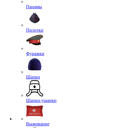
Панамы
Пилотки
Фуражки
Шапки
Шапки-ушанки
Выживание