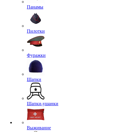
Панамы
Пилотки
Фуражки
Шапки
Шапки-ушанки
Выживание