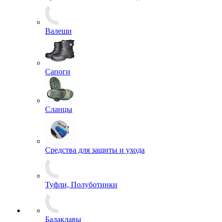
Футболки
Аксессуары для комфортного ношения обуви
Берцы
Треккинговые ботинки, кеды
Валеши
Сапоги