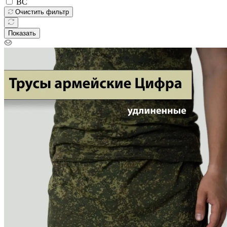
Фильтр
Сортировка
По популярности (возрастание)
Комфорт
Утепленная
Пол
Мужской
Сфера деятельности
ВС
Очистить фильтр
Показать