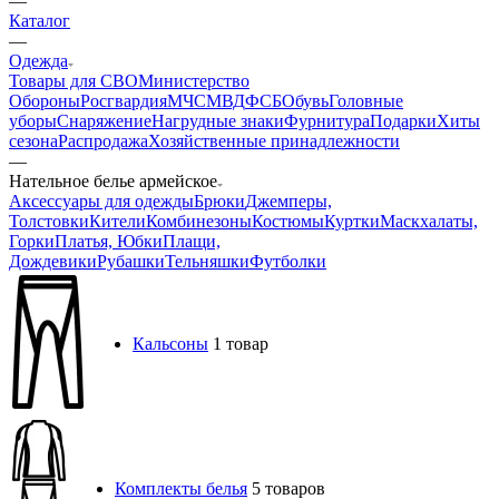
г. Железногорск, ул.Октябрьская 4
connect@24poligon.ru
Вконтакте
Telegram
YouTube
Pinterest
MAX
Нательное белье армейское
28
Главная
—
Каталог
—
Одежда
Товары для СВО
Министерство
Обороны
Росгвардия
МЧС
МВД
ФСБ
Обувь
Головные
уборы
Снаряжение
Нагрудные знаки
Фурнитура
Подарки
Хиты
сезона
Распродажа
Хозяйственные принадлежности
—
Нательное белье армейское
Аксессуары для одежды
Брюки
Джемперы,
Толстовки
Кители
Комбинезоны
Костюмы
Куртки
Маскхалаты,