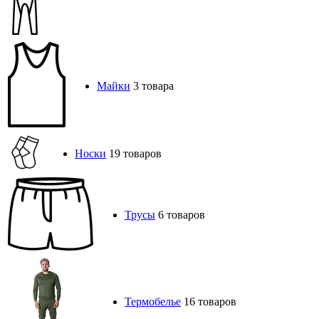
Горки
Платья, Юбки
Плащи,
Дождевики
Рубашки
Тельняшки
Футболки
Кальсоны
1 товар
Комплекты белья
5 товаров
Майки
3 товара