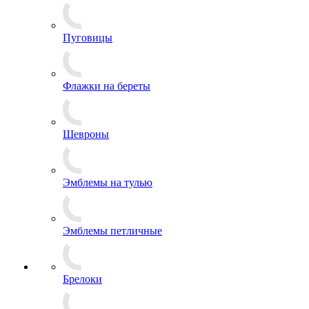
Лычки и пластины
Нашивки
Погоны
Пуговицы
Флажки на береты
Шевроны