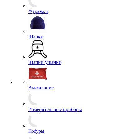
Береты
Кепки
Панамы
Пилотки
Фуражки
Шапки
Шапки-ушанки