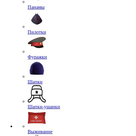
Панамы
Пилотки
Фуражки
Шапки
Шапки-ушанки
Выживание