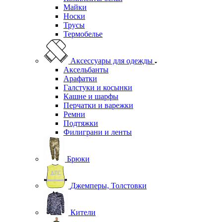
Майки
Носки
Трусы
Термобелье
Аксессуары для одежды
Аксельбанты
Арафатки
Галстуки и косынки
Кашне и шарфы
Перчатки и варежки
Ремни
Подтяжки
Филиграни и ленты
Брюки
Джемперы, Толстовки
Кители