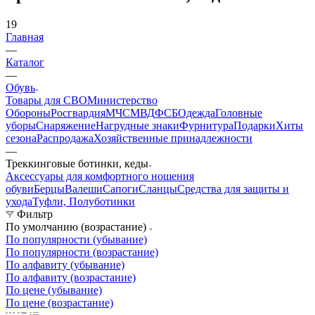
19
Главная
—
Каталог
—
Обувь
Товары для СВО
Министерство
Обороны
Росгвардия
МЧС
МВД
ФСБ
Одежда
Головные
уборы
Снаряжение
Нагрудные знаки
Фурнитура
Подарки
Хиты
сезона
Распродажа
Хозяйственные принадлежности
—
Треккинговые ботинки, кеды
Аксессуары для комфортного ношения
обуви
Берцы
Валеши
Сапоги
Сланцы
Средства для защиты и
ухода
Туфли, Полуботинки
Фильтр
По умолчанию (возрастание)
По популярности (убывание)
По популярности (возрастание)
По алфавиту (убывание)
По алфавиту (возрастание)
По цене (убывание)
По цене (возрастание)