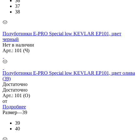
36
37
38
Полуботинки E-PRO Special low KEVLAR EP101, цвет
черный
Нет в наличии
Арт.: 101 (Ч)
Полуботинки E-PRO Special low KEVLAR EP101, цвет олива
(39)
Достаточно
Достаточно
Арт.: 101 (О)
от
Подробнее
Размер
—
39
39
40