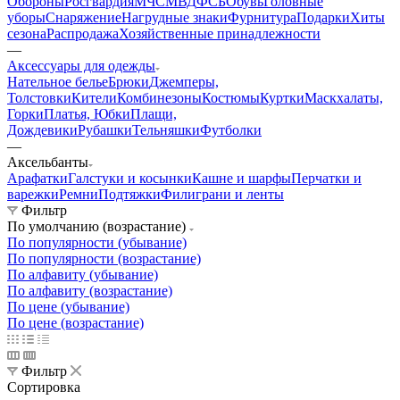
Обороны
Росгвардия
МЧС
МВД
ФСБ
Обувь
Головные
уборы
Снаряжение
Нагрудные знаки
Фурнитура
Подарки
Хиты
сезона
Распродажа
Хозяйственные принадлежности
—
Аксессуары для одежды
Нательное белье
Брюки
Джемперы,
Толстовки
Кители
Комбинезоны
Костюмы
Куртки
Маскхалаты,
Горки
Платья, Юбки
Плащи,
Дождевики
Рубашки
Тельняшки
Футболки
—
Аксельбанты
Арафатки
Галстуки и косынки
Кашне и шарфы
Перчатки и
варежки
Ремни
Подтяжки
Филиграни и ленты
Фильтр
По умолчанию (возрастание)
По популярности (убывание)
По популярности (возрастание)
По алфавиту (убывание)
По алфавиту (возрастание)
По цене (убывание)
По цене (возрастание)
Фильтр
Сортировка