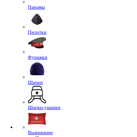
Панамы
Пилотки
Фуражки
Шапки
Шапки-ушанки
Выживание