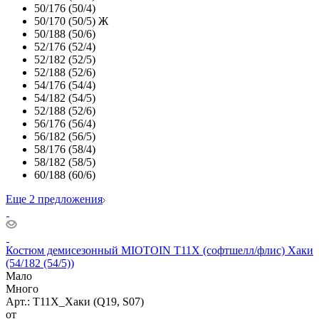
50/176 (50/4)
50/170 (50/5) Ж
50/188 (50/6)
52/176 (52/4)
52/182 (52/5)
52/188 (52/6)
54/176 (54/4)
54/182 (54/5)
52/188 (52/6)
56/176 (56/4)
56/182 (56/5)
58/176 (58/4)
58/182 (58/5)
60/188 (60/6)
Еще 2 предложения
Костюм демисезонный MIOTOIN Т11Х (софтшелл/флис) Хаки
(54/182 (54/5))
Мало
Много
Арт.: Т11Х_Хаки (Q19, S07)
от