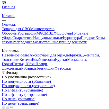
39
Главная
—
Каталог
—
Одежда
Товары для СВО
Министерство
Обороны
Росгвардия
МЧС
МВД
ФСБ
Обувь
Головные
уборы
Снаряжение
Нагрудные знаки
Фурнитура
Подарки
Хиты
сезона
Распродажа
Хозяйственные принадлежности
—
Костюмы
Нательное белье
Аксессуары для одежды
Брюки
Джемперы,
Толстовки
Кители
Комбинезоны
Куртки
Маскхалаты,
Горки
Платья, Юбки
Плащи,
Дождевики
Рубашки
Тельняшки
Футболки
Фильтр
По умолчанию (возрастание)
По популярности (убывание)
По популярности (возрастание)
По алфавиту (убывание)
По алфавиту (возрастание)
По цене (убывание)
По цене (возрастание)