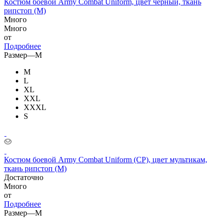
Костюм боевой Army Combat Uniform, цвет черный, ткань
рипстоп (M)
Много
Много
от
Подробнее
Размер
—
M
M
L
XL
XXL
XXXL
S
Костюм боевой Army Combat Uniform (CP), цвет мультикам,
ткань рипстоп (M)
Достаточно
Много
от
Подробнее
Размер
—
M