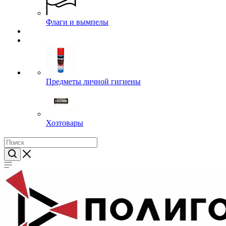
Посуда
Флаги и вымпелы
Предметы личной гигиены
Хозтовары