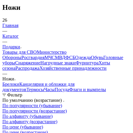
Вконтакте
Telegram
YouTube
Pinterest
MAX
Ножи
26
Главная
—
Каталог
—
Подарки
Товары для СВО
Министерство
Обороны
Росгвардия
МЧС
МВД
ФСБ
Одежда
Обувь
Головные
уборы
Снаряжение
Нагрудные знаки
Фурнитура
Хиты
сезона
Распродажа
Хозяйственные принадлежности
—
Ножи
Брелоки
Канцелярия и обложки для
документов
Термосы
Часы
Посуда
Флаги и вымпелы
Фильтр