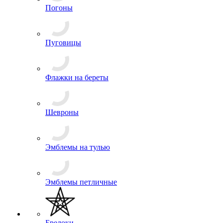
Нашивки
Погоны
Пуговицы
Флажки на береты
Шевроны
Эмблемы на тулью