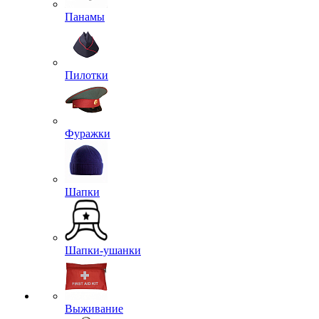
Панамы
Пилотки
Фуражки
Шапки
Шапки-ушанки
Выживание