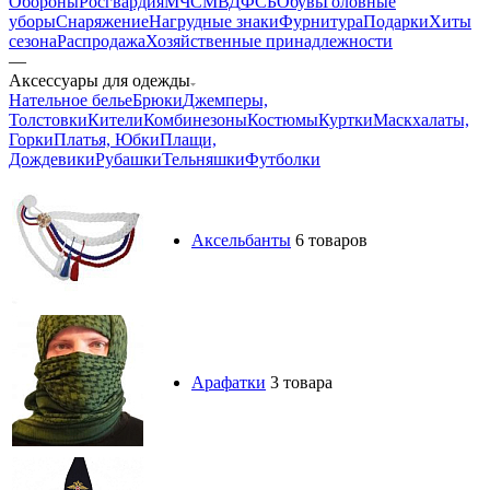
Обороны
Росгвардия
МЧС
МВД
ФСБ
Обувь
Головные
уборы
Снаряжение
Нагрудные знаки
Фурнитура
Подарки
Хиты
сезона
Распродажа
Хозяйственные принадлежности
—
Аксессуары для одежды
Нательное белье
Брюки
Джемперы,
Толстовки
Кители
Комбинезоны
Костюмы
Куртки
Маскхалаты,
Горки
Платья, Юбки
Плащи,
Дождевики
Рубашки
Тельняшки
Футболки
Аксельбанты
6 товаров
Арафатки
3 товара