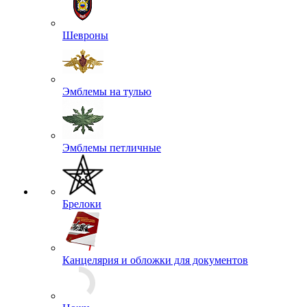
Флажки на береты
Шевроны
Эмблемы на тулью
Эмблемы петличные
Брелоки