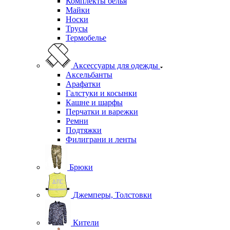
Одежда
Нательное белье
Кальсоны
Комплекты белья
Майки
Носки
Трусы
Термобелье
Аксессуары для одежды
Аксельбанты
Арафатки
Галстуки и косынки
Кашне и шарфы
Перчатки и варежки
Ремни
Подтяжки
Филиграни и ленты
Брюки