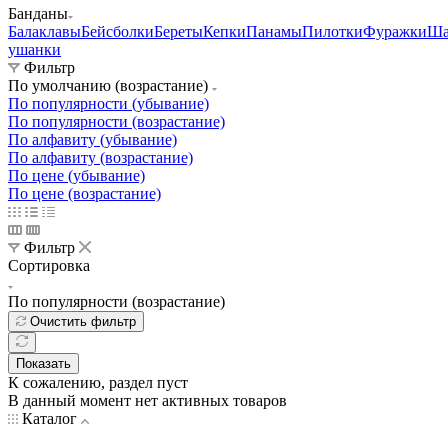
Товары для СВО
Министерство
Обороны
Росгвардия
МЧС
МВД
ФСБ
Одежда
Обувь
Снаряжение
Н
знаки
Фурнитура
Подарки
Хиты
сезона
Распродажа
Хозяйственные принадлежности
—
Банданы
Балаклавы
Бейсболки
Береты
Кепки
Панамы
Пилотки
Фуражки
Ша
ушанки
Фильтр
По умолчанию (возрастание)
По популярности (убывание)
По популярности (возрастание)
По алфавиту (убывание)
По алфавиту (возрастание)
По цене (убывание)
По цене (возрастание)
Фильтр
Сортировка
По популярности (возрастание)
Очистить фильтр