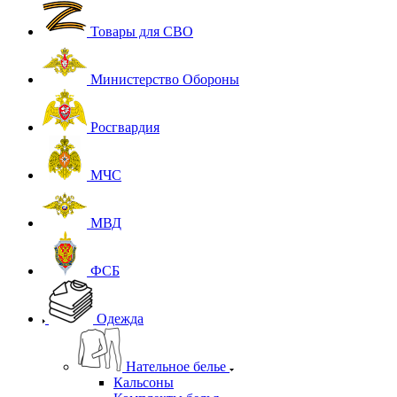
Показать
К сожалению, раздел пуст
В данный момент нет активных товаров
Каталог
Товары для СВО
Министерство Обороны
Росгвардия
МЧС
МВД
ФСБ