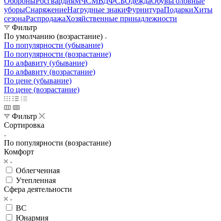
Обороны
Росгвардия
МЧС
МВД
ФСБ
Одежда
Обувь
Головные
уборы
Снаряжение
Нагрудные знаки
Фурнитура
Подарки
Хиты
сезона
Распродажа
Хозяйственные принадлежности
Фильтр
По умолчанию (возрастание)
По популярности (убывание)
По популярности (возрастание)
По алфавиту (убывание)
По алфавиту (возрастание)
По цене (убывание)
По цене (возрастание)
Фильтр
Сортировка
По популярности (возрастание)
Комфорт
Облегченная
Утепленная
Сфера деятельности
ВС
Юнармия