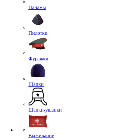
Панамы
Пилотки
Фуражки
Шапки
Шапки-ушанки
Выживание