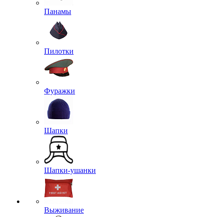
Панамы
Пилотки
Фуражки
Шапки
Шапки-ушанки
Выживание