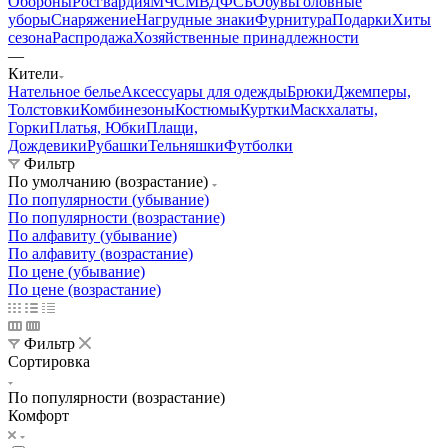
Обороны
Росгвардия
МЧС
МВД
ФСБ
Обувь
Головные
уборы
Снаряжение
Нагрудные знаки
Фурнитура
Подарки
Хиты
сезона
Распродажа
Хозяйственные принадлежности
—
Кители
Нательное белье
Аксессуары для одежды
Брюки
Джемперы,
Толстовки
Комбинезоны
Костюмы
Куртки
Маскхалаты,
Горки
Платья, Юбки
Плащи,
Дождевики
Рубашки
Тельняшки
Футболки
Фильтр
По умолчанию (возрастание)
По популярности (убывание)
По популярности (возрастание)
По алфавиту (убывание)
По алфавиту (возрастание)
По цене (убывание)
По цене (возрастание)
Фильтр
Сортировка
По популярности (возрастание)
Комфорт