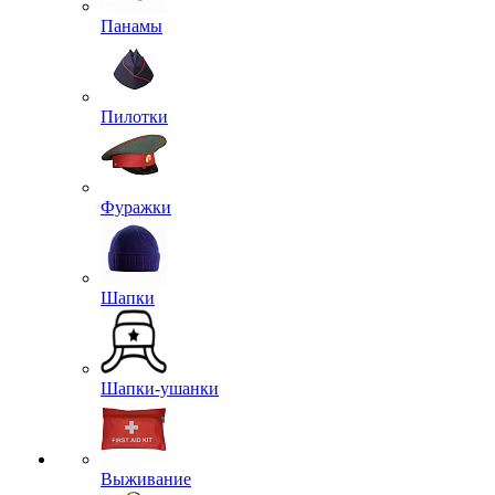
Панамы
Пилотки
Фуражки
Шапки
Шапки-ушанки
Выживание