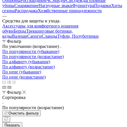
Обороны
Росгвардия
МЧС
МВД
ФСБ
Одежда
Головные
уборы
Снаряжение
Нагрудные знаки
Фурнитура
Подарки
Хиты
сезона
Распродажа
Хозяйственные принадлежности
—
Средства для защиты и ухода
Аксессуары для комфортного ношения
обуви
Берцы
Треккинговые ботинки,
кеды
Валеши
Сапоги
Сланцы
Туфли, Полуботинки
Фильтр
По умолчанию (возрастание)
По популярности (убывание)
По популярности (возрастание)
По алфавиту (убывание)
По алфавиту (возрастание)
По цене (убывание)
По цене (возрастание)
Фильтр
Сортировка
По популярности (возрастание)
Очистить фильтр
Показать