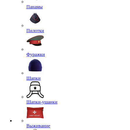
Панамы
Пилотки
Фуражки
Шапки
Шапки-ушанки
Выживание