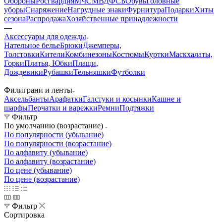
Обороны
Росгвардия
МЧС
МВД
ФСБ
Обувь
Головные
уборы
Снаряжение
Нагрудные знаки
Фурнитура
Подарки
Хиты
сезона
Распродажа
Хозяйственные принадлежности
—
Аксессуары для одежды
Нательное белье
Брюки
Джемперы,
Толстовки
Кители
Комбинезоны
Костюмы
Куртки
Маскхалаты,
Горки
Платья, Юбки
Плащи,
Дождевики
Рубашки
Тельняшки
Футболки
—
Филиграни и ленты
Аксельбанты
Арафатки
Галстуки и косынки
Кашне и
шарфы
Перчатки и варежки
Ремни
Подтяжки
Фильтр
По умолчанию (возрастание)
По популярности (убывание)
По популярности (возрастание)
По алфавиту (убывание)
По алфавиту (возрастание)
По цене (убывание)
По цене (возрастание)
Фильтр
Сортировка