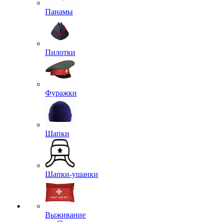
Панамы
Пилотки
Фуражки
Шапки
Шапки-ушанки
Выживание