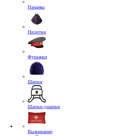
Панамы
Пилотки
Фуражки
Шапки
Шапки-ушанки
Выживание