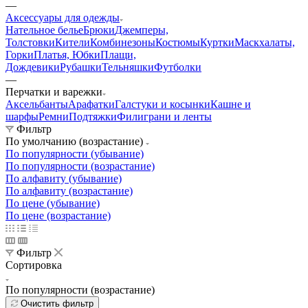
Обороны
Росгвардия
МЧС
МВД
ФСБ
Обувь
Головные
уборы
Снаряжение
Нагрудные знаки
Фурнитура
Подарки
Хиты
сезона
Распродажа
Хозяйственные принадлежности
—
Аксессуары для одежды
Нательное белье
Брюки
Джемперы,
Толстовки
Кители
Комбинезоны
Костюмы
Куртки
Маскхалаты,
Горки
Платья, Юбки
Плащи,
Дождевики
Рубашки
Тельняшки
Футболки
—
Перчатки и варежки
Аксельбанты
Арафатки
Галстуки и косынки
Кашне и
шарфы
Ремни
Подтяжки
Филиграни и ленты
Фильтр
По умолчанию (возрастание)
По популярности (убывание)
По популярности (возрастание)
По алфавиту (убывание)
По алфавиту (возрастание)
По цене (убывание)
По цене (возрастание)
Фильтр
Сортировка