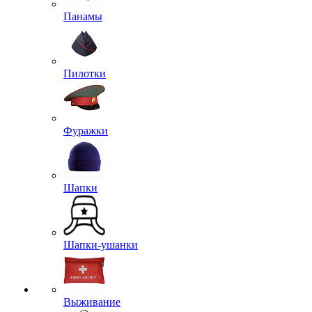
Панамы
Пилотки
Фуражки
Шапки
Шапки-ушанки
Выживание