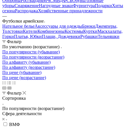
Обороны
Росгвардия
МЧС
МВД
ФСБ
Обувь
Головные
уборы
Снаряжение
Нагрудные знаки
Фурнитура
Подарки
Хиты
сезона
Распродажа
Хозяйственные принадлежности
—
Футболки армейские
Нательное белье
Аксессуары для одежды
Брюки
Джемперы,
Толстовки
Кители
Комбинезоны
Костюмы
Куртки
Маскхалаты,
Горки
Платья, Юбки
Плащи, Дождевики
Рубашки
Тельняшки
Фильтр
По умолчанию (возрастание)
По популярности (убывание)
По популярности (возрастание)
По алфавиту (убывание)
По алфавиту (возрастание)
По цене (убывание)
По цене (возрастание)
Фильтр
Сортировка
По популярности (возрастание)
Сфера деятельности
ВМФ