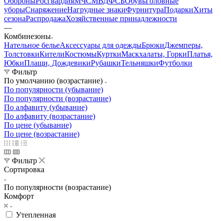
Обороны
Росгвардия
МЧС
МВД
ФСБ
Обувь
Головные
уборы
Снаряжение
Нагрудные знаки
Фурнитура
Подарки
Хиты
сезона
Распродажа
Хозяйственные принадлежности
—
Комбинезоны
Нательное белье
Аксессуары для одежды
Брюки
Джемперы,
Толстовки
Кители
Костюмы
Куртки
Маскхалаты, Горки
Платья,
Юбки
Плащи, Дождевики
Рубашки
Тельняшки
Футболки
Фильтр
По умолчанию (возрастание)
По популярности (убывание)
По популярности (возрастание)
По алфавиту (убывание)
По алфавиту (возрастание)
По цене (убывание)
По цене (возрастание)
Фильтр
Сортировка
По популярности (возрастание)
Комфорт
Утепленная