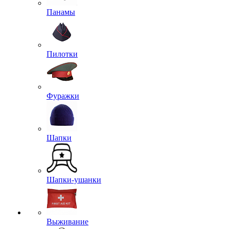
Панамы
Пилотки
Фуражки
Шапки
Шапки-ушанки
Выживание