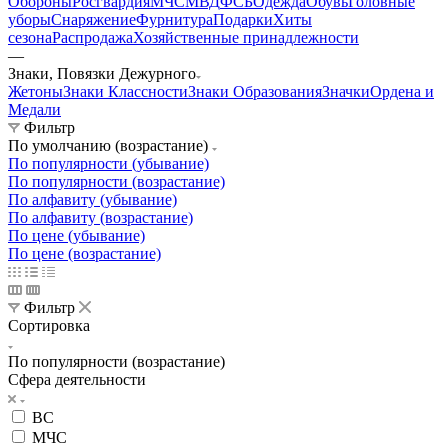
Обороны
Росгвардия
МЧС
МВД
ФСБ
Одежда
Обувь
Головные
уборы
Снаряжение
Фурнитура
Подарки
Хиты
сезона
Распродажа
Хозяйственные принадлежности
—
Знаки, Повязки Дежурного
Жетоны
Знаки Классности
Знаки Образования
Значки
Ордена и
Медали
Фильтр
По умолчанию (возрастание)
По популярности (убывание)
По популярности (возрастание)
По алфавиту (убывание)
По алфавиту (возрастание)
По цене (убывание)
По цене (возрастание)
Фильтр
Сортировка
По популярности (возрастание)
Сфера деятельности
ВС
МЧС