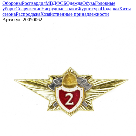
Обороны
Росгвардия
МВД
ФСБ
Одежда
Обувь
Головные
уборы
Снаряжение
Нагрудные знаки
Фурнитура
Подарки
Хиты
сезона
Распродажа
Хозяйственные принадлежности
Артикул:
20050062