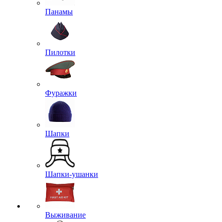
Панамы
Пилотки
Фуражки
Шапки
Шапки-ушанки
Выживание