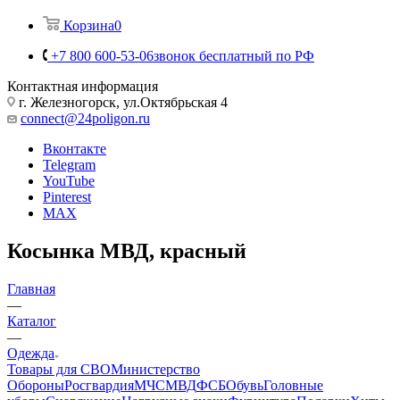
Корзина
0
+7 800 600-53-06
звонок бесплатный по РФ
Контактная информация
г. Железногорск, ул.Октябрьская 4
connect@24poligon.ru
Вконтакте
Telegram
YouTube
Pinterest
MAX
Косынка МВД, красный
Главная
—
Каталог
—
Одежда
Товары для СВО
Министерство
Обороны
Росгвардия
МЧС
МВД
ФСБ
Обувь
Головные