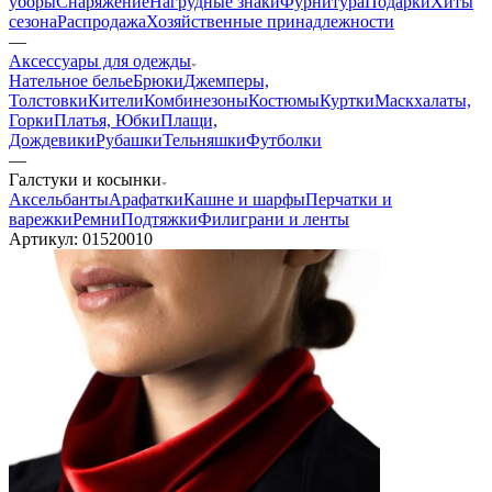
уборы
Снаряжение
Нагрудные знаки
Фурнитура
Подарки
Хиты
сезона
Распродажа
Хозяйственные принадлежности
—
Аксессуары для одежды
Нательное белье
Брюки
Джемперы,
Толстовки
Кители
Комбинезоны
Костюмы
Куртки
Маскхалаты,
Горки
Платья, Юбки
Плащи,
Дождевики
Рубашки
Тельняшки
Футболки
—
Галстуки и косынки
Аксельбанты
Арафатки
Кашне и шарфы
Перчатки и
варежки
Ремни
Подтяжки
Филиграни и ленты
Артикул:
01520010