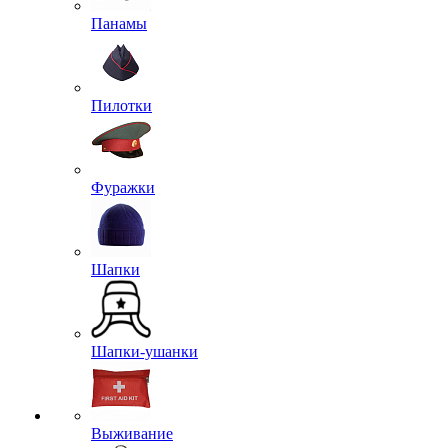
Панамы
Пилотки
Фуражки
Шапки
Шапки-ушанки
Выживание