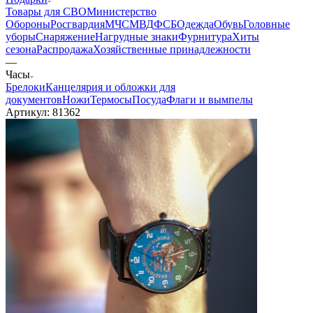
Товары для СВО
Министерство
Обороны
Росгвардия
МЧС
МВД
ФСБ
Одежда
Обувь
Головные
уборы
Снаряжение
Нагрудные знаки
Фурнитура
Хиты
сезона
Распродажа
Хозяйственные принадлежности
—
Часы
Брелоки
Канцелярия и обложки для
документов
Ножи
Термосы
Посуда
Флаги и вымпелы
Артикул:
81362