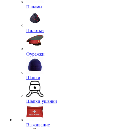
Панамы
Пилотки
Фуражки
Шапки
Шапки-ушанки
Выживание