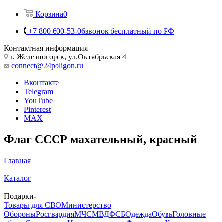
Корзина
0
+7 800 600-53-06
звонок бесплатный по РФ
Контактная информация
г. Железногорск, ул.Октябрьская 4
connect@24poligon.ru
Вконтакте
Telegram
YouTube
Pinterest
MAX
Флаг СССР махательный, красный
Главная
—
Каталог
—
Подарки
Товары для СВО
Министерство
Обороны
Росгвардия
МЧС
МВД
ФСБ
Одежда
Обувь
Головные