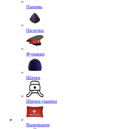
Панамы
Пилотки
Фуражки
Шапки
Шапки-ушанки
Выживание