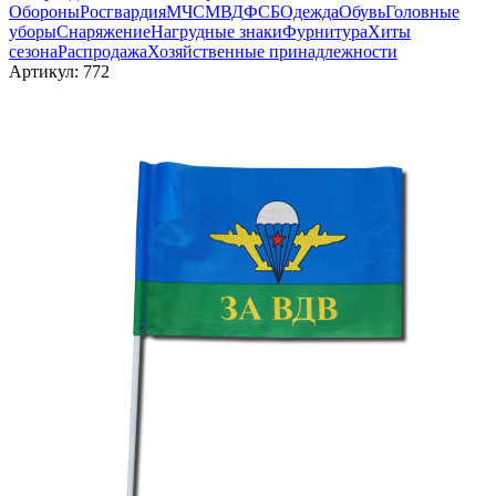
Обороны
Росгвардия
МЧС
МВД
ФСБ
Одежда
Обувь
Головные
уборы
Снаряжение
Нагрудные знаки
Фурнитура
Хиты
сезона
Распродажа
Хозяйственные принадлежности
Артикул:
772