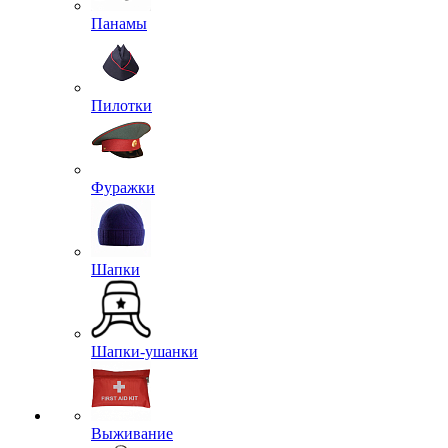
Панамы
Пилотки
Фуражки
Шапки
Шапки-ушанки
Выживание