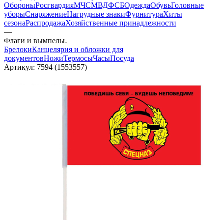
Обороны
Росгвардия
МЧС
МВД
ФСБ
Одежда
Обувь
Головные
уборы
Снаряжение
Нагрудные знаки
Фурнитура
Хиты
сезона
Распродажа
Хозяйственные принадлежности
—
Флаги и вымпелы
Брелоки
Канцелярия и обложки для
документов
Ножи
Термосы
Часы
Посуда
Артикул:
7594 (1553557)