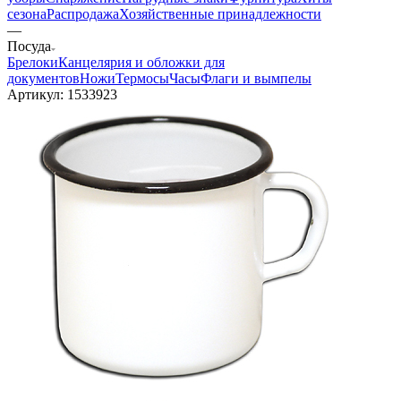
—
Каталог
—
Подарки
Товары для СВО
Министерство
Обороны
Росгвардия
МЧС
МВД
ФСБ
Одежда
Обувь
Головные
уборы
Снаряжение
Нагрудные знаки
Фурнитура
Хиты
сезона
Распродажа
Хозяйственные принадлежности
—
Посуда
Брелоки
Канцелярия и обложки для
документов
Ножи
Термосы
Часы
Флаги и вымпелы
Артикул:
1533923