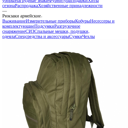
уборы
Нагрудные знаки
Фурнитура
Подарки
Хиты
сезона
Распродажа
Хозяйственные принадлежности
—
Рюкзаки армейские
Выживание
Измерительные приборы
Кобуры
Несессеры и
комплектующие
Подсумки
Разгрузочное
снаряжение
СИЗ
Спальные мешки, подушки,
одеяла
Спецсредства и аксессуары
Сумки
Чехлы