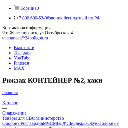
Корзина
0
+7 800 600-53-06
звонок бесплатный по РФ
Контактная информация
г. Железногорск, ул.Октябрьская 4
connect@24poligon.ru
Вконтакте
Telegram
YouTube
Pinterest
MAX
Рюкзак КОНТЕЙНЕР №2, хаки
Главная
—
Каталог
—
Снаряжение
Товары для СВО
Министерство
Обороны
Росгвардия
МЧС
МВД
ФСБ
Одежда
Обувь
Головные