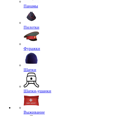
Панамы
Пилотки
Фуражки
Шапки
Шапки-ушанки
Выживание