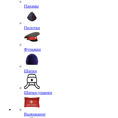
Панамы
Пилотки
Фуражки
Шапки
Шапки-ушанки
Выживание